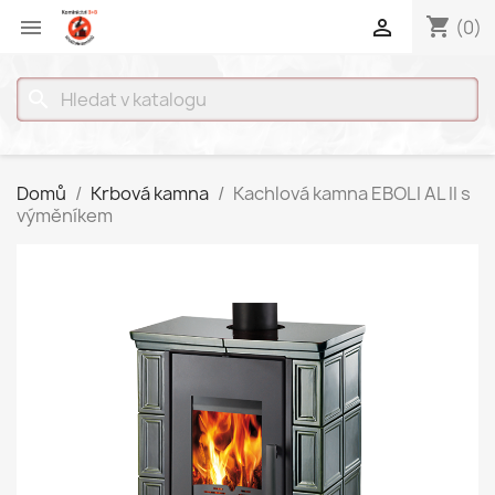
shopping_cart


(0)
search
Domů
Krbová kamna
Kachlová kamna EBOLI AL II s
výměníkem