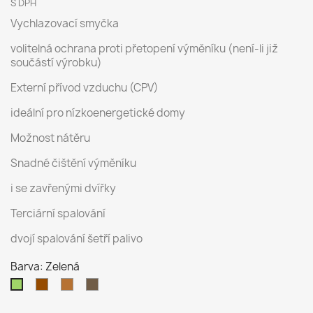
S DPH
Vychlazovací smyčka
volitelná ochrana proti přetopení výměníku (není-li již
součástí výrobku)
Externí přívod vzduchu (CPV)
ideální pro nízkoenergetické domy
Možnost nátěru
Snadné čištění výměníku
i se zavřenými dvířky
Terciární spalování
dvojí spalování šetří palivo
Barva: Zelená
Hnědá
Karamel
Tabák
Zelená