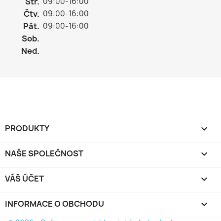
Stř.
09:00-16:00
Čtv.
09:00-16:00
Pát.
09:00-16:00
Sob.
Ned.
PRODUKTY

NAŠE SPOLEČNOST

VÁŠ ÚČET

INFORMACE O OBCHODU
keyboard_arrow_down