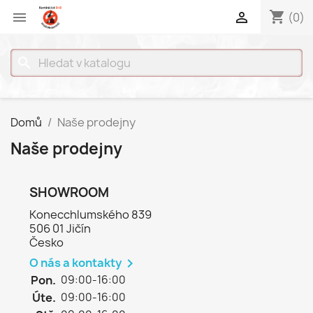
shopping_cart


(0)
search
Domů
Naše prodejny
Naše prodejny
SHOWROOM
Konecchlumského 839
506 01 Jičín
Česko
O nás a kontakty

Pon.
09:00-16:00
Úte.
09:00-16:00