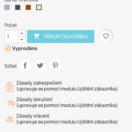
Šedá
Černá
Hnědá
Krémová
Počet

favorite_border
PŘIDAT DO KOŠÍKU

Vyprodáno
Sdílet
Zásady zabezpečení
(upravuje se pomocí modulu Ujištění zákazníka)
Zásady doručení
(upravuje se pomocí modulu Ujištění zákazníka)
Zásady vrácení
(upravuje se pomocí modulu Ujištění zákazníka)