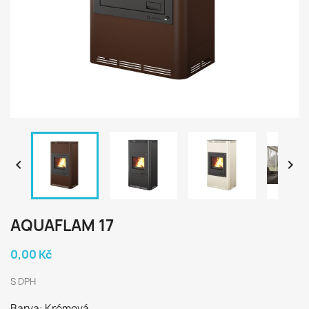


AQUAFLAM 17
0,00 Kč
S DPH
Barva: Krémová